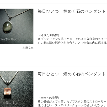
毎日ひとつ 煌めく石のペンダント
（隠れた可能性）
オブシディアンを選ぶとき、それは自分自身のもう一
心の奥の深い部分と向き合うことで自分の内に宿る魂
在庫 1本
毎日ひとつ 煌めく石のペンダント
（未来への希望）
稀少価値がとても高いカザフスタン産のストロベリー
他にはない ストロベリークォーツの優しいピンク。