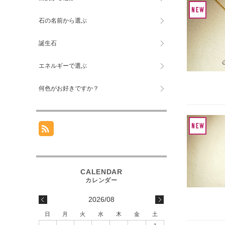
石の名前から選ぶ
誕生石
エネルギーで選ぶ
何色がお好きですか？
2026/08
日
月
火
水
木
金
土