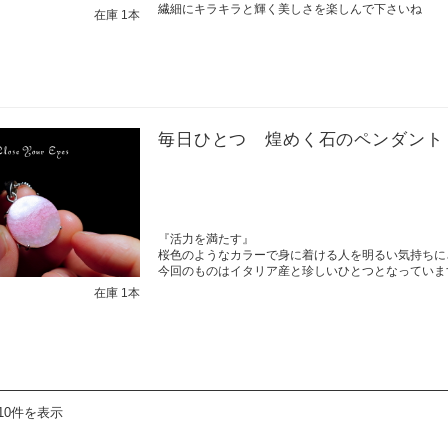
繊細にキラキラと輝く美しさを楽しんで下さいね
在庫 1本
毎日ひとつ 煌めく石のペンダント
『活力を満たす』
桜色のようなカラーで身に着ける人を明るい気持ちに
今回のものはイタリア産と珍しいひとつとなっていま
在庫 1本
10件を表示