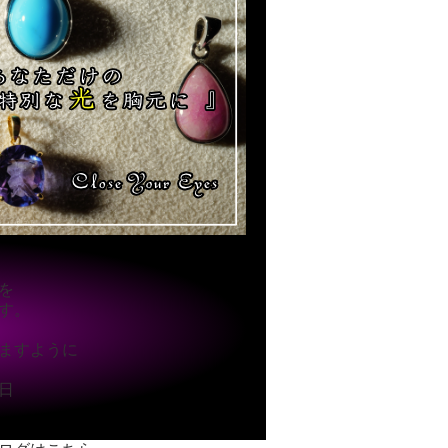
を
す。
ますように
9日