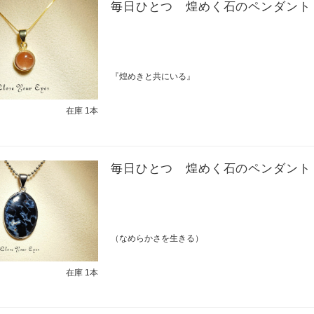
毎日ひとつ 煌めく石のペンダント
『煌めきと共にいる』
在庫 1本
毎日ひとつ 煌めく石のペンダント
（なめらかさを生きる）
在庫 1本