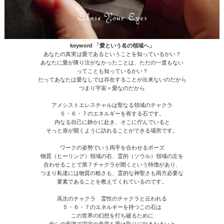
keyword 「愛という名の領域へ」
あなたの真実は愛であるということを知っているかい？
あなたに愛が降り注がなかったことは、ただの一度もない
ってことも知っているかい？
だってあなたは愛なしでは存在することが出来ないのだから
つまり宇宙＝愛なのだから
アメシストエレスチャルは聖なる領域のチャクラ
５・６・７のエネルギーを有する石です。
内なる自己に静かに赴き、そこに佇んでいると
そっと扉が開くように訪れることができる場所です。
ワークの姿勢でいう両手を合わせるポーズ
物質（ヒーリング）領域の右、霊的（ソウル）領域の左を
合わせることで第７チャクラが開くという特徴があり、
つまり私達には物質の粗さも、霊的な神聖さも両方必要な
要素であることを教えてくれているのです。
高次のチャクラ 霊性のチャクラと云われる
５・６・７のエネルギーを持つこの石は
この世界の幻想を打ち破るために