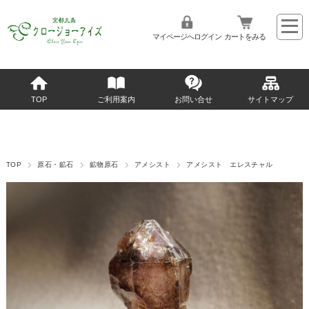
マイページへログイン
カートをみる
TOP
ご利用案内
お問い合せ
サイトマップ
TOP
原石・鉱石
鉱物原石
アメシスト
アメシスト エレスチャル