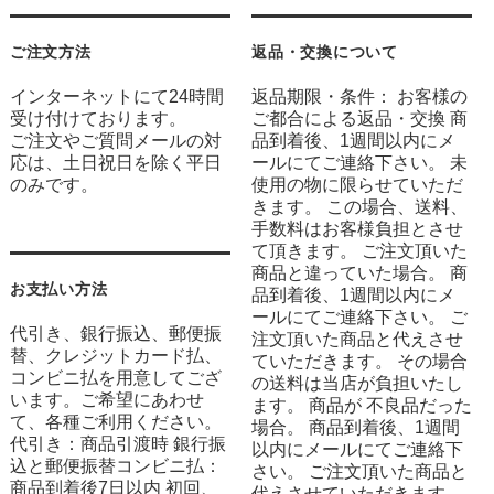
ご注文方法
返品・交換について
インターネットにて24時間
返品期限・条件： お客様の
受け付けております。
ご都合による返品・交換 商
ご注文やご質問メールの対
品到着後、1週間以内にメ
応は、土日祝日を除く平日
ールにてご連絡下さい。 未
のみです。
使用の物に限らせていただ
きます。 この場合、送料、
手数料はお客様負担とさせ
て頂きます。 ご注文頂いた
商品と違っていた場合。 商
お支払い方法
品到着後、1週間以内にメ
ールにてご連絡下さい。 ご
代引き、銀行振込、郵便振
注文頂いた商品と代えさせ
替、クレジットカード払、
ていただきます。 その場合
コンビニ払を用意してござ
の送料は当店が負担いたし
います。ご希望にあわせ
ます。 商品が 不良品だった
て、各種ご利用ください。
場合。 商品到着後、1週間
代引き：商品引渡時 銀行振
以内にメールにてご連絡下
込と郵便振替コンビニ払：
さい。 ご注文頂いた商品と
商品到着後7日以内 初回、
代えさせていただきます。