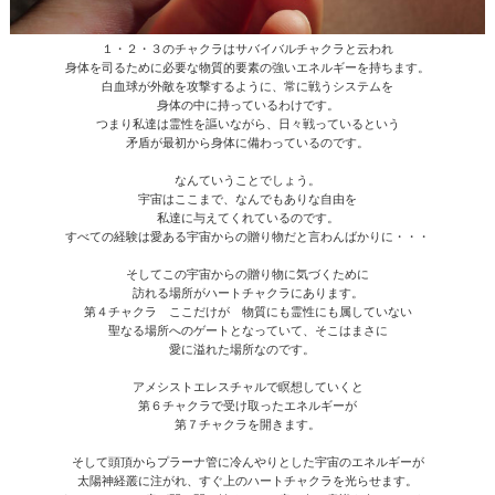
１・２・３のチャクラはサバイバルチャクラと云われ
身体を司るために必要な物質的要素の強いエネルギーを持ちます。
白血球が外敵を攻撃するように、常に戦うシステムを
身体の中に持っているわけです。
つまり私達は霊性を謳いながら、日々戦っているという
矛盾が最初から身体に備わっているのです。
なんていうことでしょう。
宇宙はここまで、なんでもありな自由を
私達に与えてくれているのです。
すべての経験は愛ある宇宙からの贈り物だと言わんばかりに・・・
そしてこの宇宙からの贈り物に気づくために
訪れる場所がハートチャクラにあります。
第４チャクラ ここだけが 物質にも霊性にも属していない
聖なる場所へのゲートとなっていて、そこはまさに
愛に溢れた場所なのです。
アメシストエレスチャルで瞑想していくと
第６チャクラで受け取ったエネルギーが
第７チャクラを開きます。
そして頭頂からプラーナ管に冷んやりとした宇宙のエネルギーが
太陽神経叢に注がれ、すぐ上のハートチャクラを光らせます。