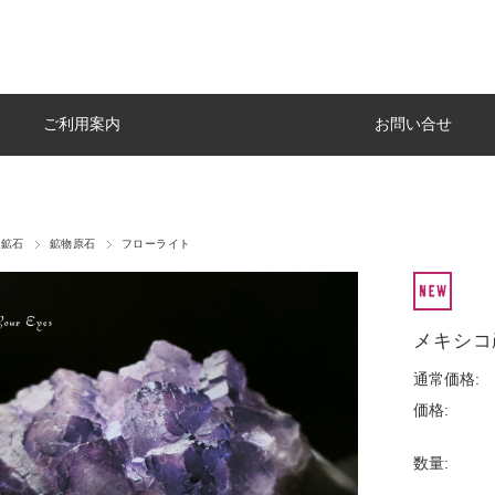
ご利用案内
お問い合せ
・鉱石
鉱物原石
フローライト
メキシコ
通常価格:
価格:
数量: