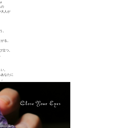
す』
もの
や大人が
う。
ながる。
。
び立つ。
。
。
しい。
るあなたに
・」