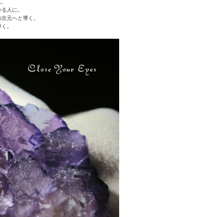
人、
いる人に。
の次元へと導く。
導く。