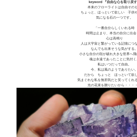
keyword 『自由な心を取り戻
本来のフローライトは自由その
ちょっと、ほっといて欲しい 子供
気になる石の一つです。
「一番自分らしくいれる時
時間は止まり、本当の自分に出会
心は高鳴り
人は大宇宙と繋がっている記憶につ
なんでも出来そうな気がする
小さな自分の殻が破れ大きな世界へ飛
魂は永遠であったことに気付く
私はいつだって自由。
今、私は風のようでありたい
だから ちょっと ほっといて欲
気まぐれな私を無邪気だと笑ってくれ
光の花束を贈りたいから・・・