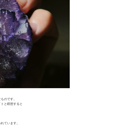
なものです。
イトと瞑想すると
われています。