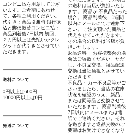
コンビニ払を用意してござ
の送料は当店が負担いたし
います。ご希望にあわせ
ます。 商品が 不良品だった
て、各種ご利用ください。
場合。 商品到着後、1週間
代引き：商品引渡時 銀行振
以内にメールにてご連絡下
込と郵便振替コンビニ払：
さい。 ご注文頂いた商品と
商品到着後7日以内 初回、
代えさせていただきます。
２万円以上は先払いかクレ
その場合の送料は当店が負
ジットか代引きとさせてい
担いたします。
ただきます。
返品送料： お客様都合の場
合はご容赦ください。ただ
し、不良品交換、誤品配送
交換は当社負担とさせてい
ただきます。
送料について
不良品： 万一不良品等がご
ざいましたら、当店の在庫
0円以上は600円
状況を確認のうえ、新品、
10000円以上は0円
または同等品と交換させて
いただきます。 商品到着後
7日以内にメールまたは電
話でご連絡ください。それ
を過ぎますと返品交換のご
発送について
要望はお受けできなくなり