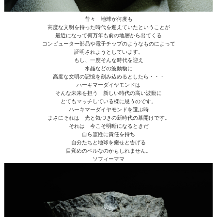
昔々 地球が何度も
高度な文明を持った時代を迎えていたということが
最近になって何万年も前の地層から出てくる
コンピューター部品や電子チップのようなものによって
証明されようとしています。
もし、一度そんな時代を迎え
水晶などの波動物に
高度な文明の記憶を刻み込めるとしたら・・・
ハーキマーダイヤモンドは
そんな未来を担う 新しい時代の高い波動に
とてもマッチしている様に思うのです。
ハーキマーダイヤモンドを選ぶ時
まさにそれは 光と気づきの新時代の幕開けです。
それは 今こそ明晰になるときだ
自ら霊性に責任を持ち
自分たちと地球を癒せと告げる
目覚めのベルなのかもしれません。
ソフィーママ