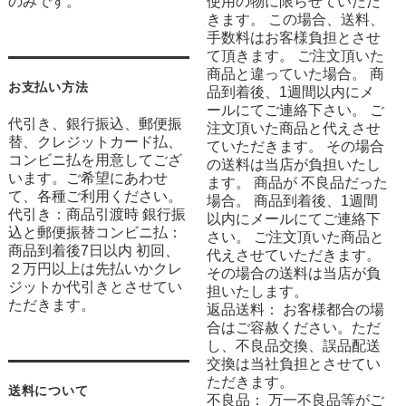
のみです。
使用の物に限らせていただ
きます。 この場合、送料、
手数料はお客様負担とさせ
て頂きます。 ご注文頂いた
商品と違っていた場合。 商
お支払い方法
品到着後、1週間以内にメ
ールにてご連絡下さい。 ご
代引き、銀行振込、郵便振
注文頂いた商品と代えさせ
替、クレジットカード払、
ていただきます。 その場合
コンビニ払を用意してござ
の送料は当店が負担いたし
います。ご希望にあわせ
ます。 商品が 不良品だった
て、各種ご利用ください。
場合。 商品到着後、1週間
代引き：商品引渡時 銀行振
以内にメールにてご連絡下
込と郵便振替コンビニ払：
さい。 ご注文頂いた商品と
商品到着後7日以内 初回、
代えさせていただきます。
２万円以上は先払いかクレ
その場合の送料は当店が負
ジットか代引きとさせてい
担いたします。
ただきます。
返品送料： お客様都合の場
合はご容赦ください。ただ
し、不良品交換、誤品配送
交換は当社負担とさせてい
ただきます。
送料について
不良品： 万一不良品等がご