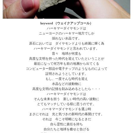
keyword （ウェイクアップコール）
ハーキマーダイヤモンドは
ニューヨークのハーキマー地方でしか
採れない水晶です。
原石においては ダイヤモンドよりも綺麗に輝く為
ハーキマーダイヤモンドと言われています。
昔々 地球が何度も
高度な文明を持った時代を迎えていたということが
最近になって何万年も前の地層から出てくる
コンピューター部品や電子チップのようなものによって
証明されようとしています。
もし、一度そんな時代を迎え
水晶などの波動物に
高度な文明の記憶を刻み込めるとしたら・・・
ハーキマーダイヤモンドは
そんな未来を担う 新しい時代の高い波動に
とてもマッチしている様に思うのです。
ハーキマーダイヤモンドを選ぶ時
まさにそれは 光と気づきの新時代の幕開けです。
それは 今こそ明晰になるときだ
自ら霊性に責任を持ち
自分たちと地球を癒せと告げる