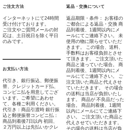
ご注文方法
返品・交換について
インターネットにて24時間
返品期限・条件： お客様の
受け付けております。
ご都合による返品・交換 商
ご注文やご質問メールの対
品到着後、1週間以内にメ
応は、土日祝日を除く平日
ールにてご連絡下さい。 未
のみです。
使用の物に限らせていただ
きます。 この場合、送料、
手数料はお客様負担とさせ
て頂きます。 ご注文頂いた
商品と違っていた場合。 商
お支払い方法
品到着後、1週間以内にメ
ールにてご連絡下さい。 ご
代引き、銀行振込、郵便振
注文頂いた商品と代えさせ
替、クレジットカード払、
ていただきます。 その場合
コンビニ払を用意してござ
の送料は当店が負担いたし
います。ご希望にあわせ
ます。 商品が 不良品だった
て、各種ご利用ください。
場合。 商品到着後、1週間
代引き：商品引渡時 銀行振
以内にメールにてご連絡下
込と郵便振替コンビニ払：
さい。 ご注文頂いた商品と
商品到着後7日以内 初回、
代えさせていただきます。
２万円以上は先払いかクレ
その場合の送料は当店が負