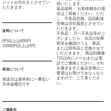
ジットか代引きとさせてい
担いたします。
ただきます。
返品送料： お客様都合の場
合はご容赦ください。ただ
し、不良品交換、誤品配送
交換は当社負担とさせてい
ただきます。
送料について
不良品： 万一不良品等がご
ざいましたら、当店の在庫
0円以上は600円
状況を確認のうえ、新品、
10000円以上は0円
または同等品と交換させて
いただきます。 商品到着後
7日以内にメールまたは電
話でご連絡ください。それ
を過ぎますと返品交換のご
発送について
要望はお受けできなくなり
ますので、ご了承くださ
発送日は基本的に一番近い
い。
月水金曜日です
ご連絡先