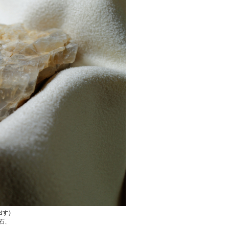
出す）
石、