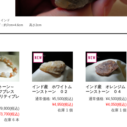
：インド
：約7cm×4.6cm 高さ2cm
ストーン～
インド産 ホワイトム
インド産 オレンジム
ラフブレス
ーンストーン ０２
ーンストーン ０４
ャリティブレ
通常価格:
¥5,500
(税込)
通常価格:
¥4,500
(税込)
¥4,950
(税込)
¥4,050
(税込)
¥9,800
(税込)
在庫 1 個
在庫 1 個
¥3,700
(税込)
在庫 6 本