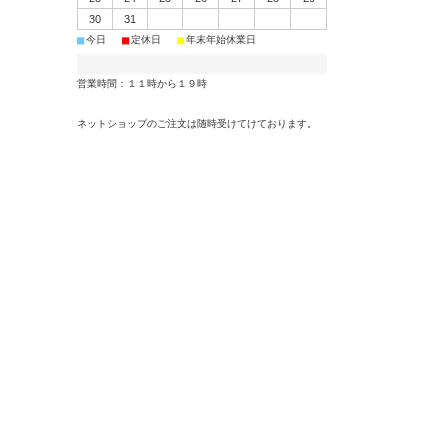
30
31
■
■
■
今日
定休日
年末年始休業日
営業時間：１１時から１９時
ネットショップのご注文は随時受けてけております。