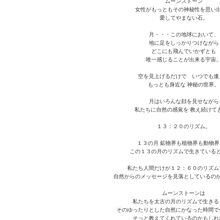
ムーンストーン
女性がもっともその神秘性を思い
愛してやまない石。
月・・・この地球において、
地に足をしっかりつけながら
どこにも飛んでいかずとも
唯一感じることが出来る宇宙
空を見上げるだけで いつでも逢
もっとも身近な 神秘の世界。
月はいろんな顔を見せながら
私たちに自然の感覚を 教え続けて
１３：２０のリズム。
１３の月 鉱物界も植物界も動物界
この１３の月のリズムで生きている
私たち人間だけが１２：６０のリズム
自然からのメッセージを見落としているの
ムーンストーンは
私たちを太古の月のリズムで生きる
そのゆったりとした自然にかなった時間で
そっと教えてくれているのかもしれ