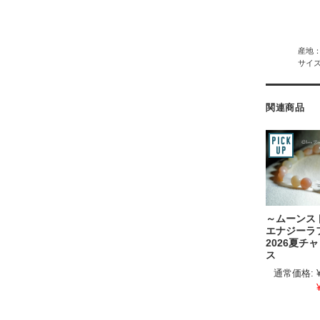
産地
サイズ
関連商品
～ムーン
エナジー
2026夏チ
ス
通常価格: