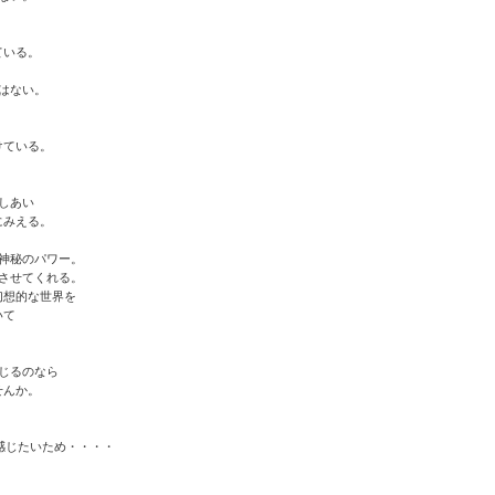
ている。
はない。
けている。
しあい
にみえる。
神秘のパワー。
させてくれる。
幻想的な世界を
いて
じるのなら
せんか。
感じたいため・・・・