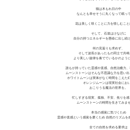
猫は木もれ日の中
なんとも幸せそうに丸くなって眠っ
花は美しく咲くことに力を惜しむこと
そして、石達はけなげに
自分の持つエネルギーを懸命に出し続
何の見返りも求めず、
そして波長があったもの同士で共鳴
より美しい旋律を奏でているかのよう
誰もが持っていた霊感や直感、自然治癒力、
ムーンストーンはそんな不思議な力を思い出
ホワイトムーンは実体がなく時間をこえた
オレンジムーンは現実社会にお
おこりうる魔法の世界を。
忙しすぎる現実、孤独、不安、焦りを感
ムーンストーンの時間を生きてみま
本当の感覚に気づくため
霊感や直感という感覚を磨くため 自然のリズムを
全ての自然を求める要求は