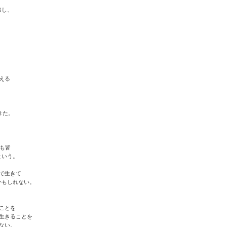
出し、
。
える
きた。
も皆
という。
で生きて
かもしれない。
ことを
生きることを
ない。