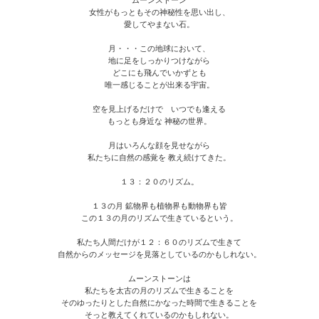
ムーンストーン
女性がもっともその神秘性を思い出し、
愛してやまない石。
月・・・この地球において、
地に足をしっかりつけながら
どこにも飛んでいかずとも
唯一感じることが出来る宇宙。
空を見上げるだけで いつでも逢える
もっとも身近な 神秘の世界。
月はいろんな顔を見せながら
私たちに自然の感覚を 教え続けてきた。
１３：２０のリズム。
１３の月 鉱物界も植物界も動物界も皆
この１３の月のリズムで生きているという。
私たち人間だけが１２：６０のリズムで生きて
自然からのメッセージを見落としているのかもしれない。
ムーンストーンは
私たちを太古の月のリズムで生きることを
そのゆったりとした自然にかなった時間で生きることを
そっと教えてくれているのかもしれない。