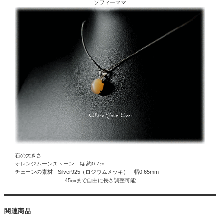
ソフィーママ
石の大きさ
オレンジムーンストーン 縦:約0.7㎝
チェーンの素材 Silver925（ロジウムメッキ） 幅0.65mm
45㎝まで自由に長さ調整可能
関連商品