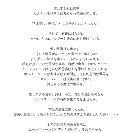
猫は木もれ日の中
なんとも幸せそうに丸くなって眠っている。
花は美しく咲くことに力を惜しむことはない。
そして、石達はけなげに
自分の持つエネルギーを懸命に出し続けている。
何の見返りも求めず、
そして波長があったもの同士で共鳴しあい
より美しい旋律を奏でているかのようにみえる。
誰もが持っていた霊感や直感、自然治癒力、神秘のパワー。
ムーンストーンはそんな不思議な力を思い出させてくれる。
ホワイトムーンは実体がなく時間をこえた幻想的な世界を
オレンジムーンは現実社会において
おこりうる魔法の世界を。
忙しすぎる現実、孤独、不安、焦りを感じるのなら
ムーンストーンの時間を生きてみませんか。
本当の感覚に気づくため
霊感や直感という感覚を磨くため 自然のリズムを感じたいため・・・・
全ての自然を求める要求は
ムーンストーンの世界へと続いて いるのですから。