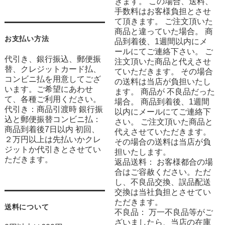
きます。 この場合、送料、
手数料はお客様負担とさせ
て頂きます。 ご注文頂いた
商品と違っていた場合。 商
お支払い方法
品到着後、1週間以内にメ
ールにてご連絡下さい。 ご
代引き、銀行振込、郵便振
注文頂いた商品と代えさせ
替、クレジットカード払、
ていただきます。 その場合
コンビニ払を用意してござ
の送料は当店が負担いたし
います。ご希望にあわせ
ます。 商品が 不良品だった
て、各種ご利用ください。
場合。 商品到着後、1週間
代引き：商品引渡時 銀行振
以内にメールにてご連絡下
込と郵便振替コンビニ払：
さい。 ご注文頂いた商品と
商品到着後7日以内 初回、
代えさせていただきます。
２万円以上は先払いかクレ
その場合の送料は当店が負
ジットか代引きとさせてい
担いたします。
ただきます。
返品送料： お客様都合の場
合はご容赦ください。ただ
し、不良品交換、誤品配送
交換は当社負担とさせてい
ただきます。
送料について
不良品： 万一不良品等がご
ざいましたら、当店の在庫