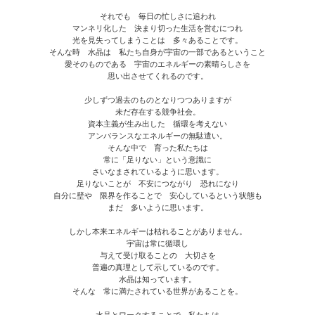
それでも 毎日の忙しさに追われ
マンネリ化した 決まり切った生活を営むにつれ
光を見失ってしまうことは 多々あることです。
そんな時 水晶は 私たち自身が宇宙の一部であるということ
愛そのものである 宇宙のエネルギーの素晴らしさを
思い出させてくれるのです。
少しずつ過去のものとなりつつありますが
未だ存在する競争社会。
資本主義が生み出した 循環を考えない
アンバランスなエネルギーの無駄遣い。
そんな中で 育った私たちは
常に「足りない」という意識に
さいなまされているように思います。
足りないことが 不安につながり 恐れになり
自分に壁や 限界を作ることで 安心しているという状態も
まだ 多いように思います。
しかし本来エネルギーは枯れることがありません。
宇宙は常に循環し
与えて受け取ることの 大切さを
普遍の真理として示しているのです。
水晶は知っています。
そんな 常に満たされている世界があることを。