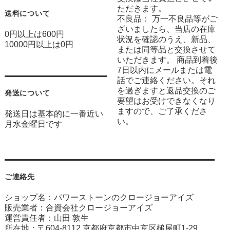
ただきます。
送料について
不良品： 万一不良品等がご
ざいましたら、当店の在庫
0円以上は600円
状況を確認のうえ、新品、
10000円以上は0円
または同等品と交換させて
いただきます。 商品到着後
7日以内にメールまたは電
話でご連絡ください。それ
を過ぎますと返品交換のご
発送について
要望はお受けできなくなり
ますので、ご了承くださ
発送日は基本的に一番近い
い。
月水金曜日です
ご連絡先
ショップ名：パワーストーンのクロージョーアイズ
販売業者：合資会社クロージョーアイズ
運営責任者：山田 敦生
所在地：〒604-8112 京都府京都市中京区槌屋町1-29