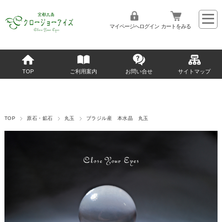
マイページへログイン
カートをみる
TOP
ご利用案内
お問い合せ
サイトマップ
TOP
原石・鉱石
丸玉
ブラジル産 本水晶 丸玉