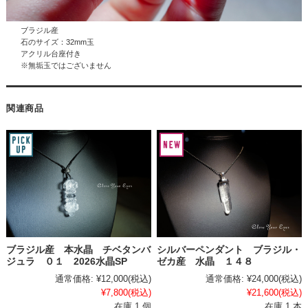
ブラジル産
石のサイズ：32mm玉
アクリル台座付き
※無垢玉ではございません
関連商品
ブラジル産 本水晶 チベタンバ
シルバーペンダント ブラジル・
ジュラ ０１ 2026水晶SP
ゼカ産 水晶 １４８
通常価格:
¥12,000
(税込)
通常価格:
¥24,000
(税込)
¥7,800
(税込)
¥21,600
(税込)
在庫 1 個
在庫 1 本