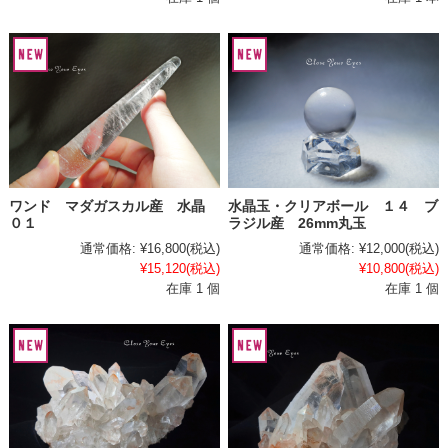
ワンド マダガスカル産 水晶
水晶玉・クリアボール １４ ブ
０１
ラジル産 26mm丸玉
通常価格:
¥16,800
(税込)
通常価格:
¥12,000
(税込)
¥15,120
(税込)
¥10,800
(税込)
在庫 1 個
在庫 1 個