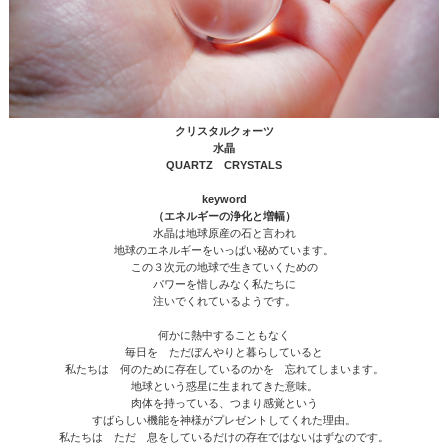
クリスタルクォーツ
水晶
QUARTZ CRYSTALS
keyword
（エネルギーの浄化と増幅）
水晶は地球原産の石と言われ
地球のエネルギーをいっぱい秘めています。
この３次元の地球で生きていくための
パワーを惜しみなく私たちに
注いでくれているようです。
何かに熱中することもなく
毎日を ただぼんやりと暮らしていると
私たちは 何のために存在しているのかを 忘れてしまいます。
地球という惑星に生まれてきた意味。
肉体を持っている、つまり感覚という
すばらしい機能を神様がプレゼントしてくれた理由。
私たちは ただ 息をしているだけの存在ではないはずなのです。