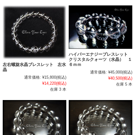
ハイパーエナジーブレスレット
クリスタルクォーツ（水晶） １
６ｍｍ
左右螺旋水晶ブレスレット 左水
晶
通常価格:
¥45,000
(税込)
通常価格:
¥15,800
(税込)
¥40,500
(税込)
¥14,220
(税込)
在庫 5 本
在庫 3 本