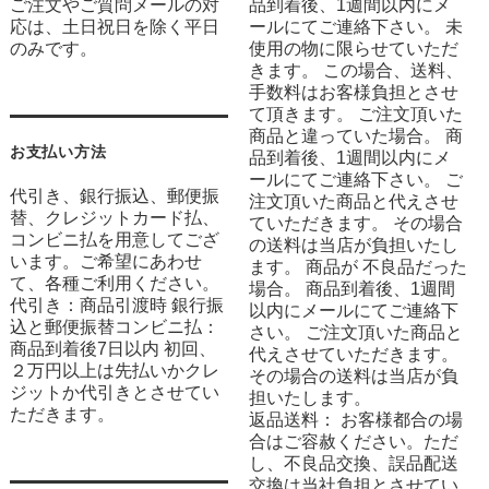
ご注文やご質問メールの対
品到着後、1週間以内にメ
応は、土日祝日を除く平日
ールにてご連絡下さい。 未
のみです。
使用の物に限らせていただ
きます。 この場合、送料、
手数料はお客様負担とさせ
て頂きます。 ご注文頂いた
商品と違っていた場合。 商
お支払い方法
品到着後、1週間以内にメ
ールにてご連絡下さい。 ご
代引き、銀行振込、郵便振
注文頂いた商品と代えさせ
替、クレジットカード払、
ていただきます。 その場合
コンビニ払を用意してござ
の送料は当店が負担いたし
います。ご希望にあわせ
ます。 商品が 不良品だった
て、各種ご利用ください。
場合。 商品到着後、1週間
代引き：商品引渡時 銀行振
以内にメールにてご連絡下
込と郵便振替コンビニ払：
さい。 ご注文頂いた商品と
商品到着後7日以内 初回、
代えさせていただきます。
２万円以上は先払いかクレ
その場合の送料は当店が負
ジットか代引きとさせてい
担いたします。
ただきます。
返品送料： お客様都合の場
合はご容赦ください。ただ
し、不良品交換、誤品配送
交換は当社負担とさせてい