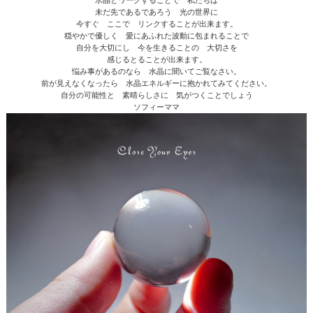
水晶とワークすることで 私たちは
未だ先であるであろう 光の世界に
今すぐ ここで リンクすることが出来ます。
穏やかで優しく 愛にあふれた波動に包まれることで
自分を大切にし 今を生きることの 大切さを
感じるとることが出来ます。
悩み事があるのなら 水晶に聞いてご覧なさい。
前が見えなくなったら 水晶エネルギーに抱かれてみてください。
自分の可能性と 素晴らしさに 気がつくことでしょう
ソフィーママ