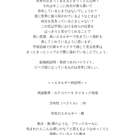
世界が止まって見えるときってどんな時？
それは今ここに自分が落ち着いて
存在しているときではないでしょうか？
逆に世界に振り回されているようなときは？
自分を見失っているときじゃない？
この石は宇宙における自らの位置を
はっきりと見せてくれることで
高い意識、高いエネルギーで生きていく指針を
表してくれているように思います。
宇宙目線での第６チャクラで感じて見る世界は
きっときっとシンプルで愛に溢れていることでしょう。
鉱物的説明：母岩つきのパイライト。
ビーズ状になっているものは非常に珍しい。
＝＝エネルギー的説明＝＝
周波数帯：カテゴリー９ サイキック領域
方向性（ベクトル）：内
存在のエネルギー：横
動き：動 煙のような、ブラックホールに
包まれたらこんな感じかな？と思えるようなゆっくりと
渦巻いているような動き