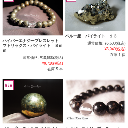
ペルー産 パイライト １３
ハイパーエナジーブレスレット
通常価格:
¥6,600
(税込)
マトリックス・パイライト ８ｍ
¥5,940
(税込)
ｍ
在庫 1 個
通常価格:
¥10,800
(税込)
¥9,720
(税込)
在庫 5 本