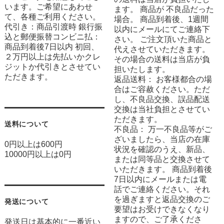
います。ご希望にあわせ
ます。 商品が 不良品だった
て、各種ご利用ください。
場合。 商品到着後、1週間
代引き：商品引渡時 銀行振
以内にメールにてご連絡下
込と郵便振替コンビニ払：
さい。 ご注文頂いた商品と
商品到着後7日以内 初回、
代えさせていただきます。
２万円以上は先払いかクレ
その場合の送料は当店が負
ジットか代引きとさせてい
担いたします。
ただきます。
返品送料： お客様都合の場
合はご容赦ください。ただ
し、不良品交換、誤品配送
交換は当社負担とさせてい
ただきます。
送料について
不良品： 万一不良品等がご
ざいましたら、当店の在庫
0円以上は600円
状況を確認のうえ、新品、
10000円以上は0円
または同等品と交換させて
いただきます。 商品到着後
7日以内にメールまたは電
話でご連絡ください。それ
を過ぎますと返品交換のご
発送について
要望はお受けできなくなり
ますので、ご了承くださ
発送日は基本的に一番近い