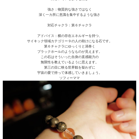
強さ：物質的な強さではなく
深く一カ所に意識を集中するような強さ
対応チャクラ：第６チャクラ
アドバイス：横の存在エネルギーを持つ、
サイキック領域カテゴリー９の人の助けになる石です。
第６チャクラにゆっくりと渦巻く
ブラックホールのようなものが見えます。
この石はそういった自身の直感能力の
無限性を教えているように思えます。
第三の目に映る世界観を疑わずに
宇宙の愛で持って体感していきましょう。
ソフィーママ