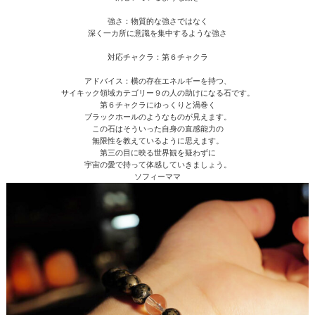
強さ：物質的な強さではなく
深く一カ所に意識を集中するような強さ
対応チャクラ：第６チャクラ
アドバイス：横の存在エネルギーを持つ、
サイキック領域カテゴリー９の人の助けになる石です。
第６チャクラにゆっくりと渦巻く
ブラックホールのようなものが見えます。
この石はそういった自身の直感能力の
無限性を教えているように思えます。
第三の目に映る世界観を疑わずに
宇宙の愛で持って体感していきましょう。
ソフィーママ