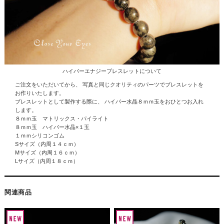
ハイパーエナジーブレスレットについて
ご注文をいただいてから、 写真と同じクオリティのパーツでブレスレットを
お作りいたします。
ブレスレットとして製作する際に、
ハイパー水晶
８ｍｍ玉をおひとつお入れ
します。
８ｍｍ玉 マトリックス・パイライト
８ｍｍ玉 ハイパー水晶×１玉
１ｍｍシリコンゴム
Sサイズ（内周１４ｃｍ）
Mサイズ（内周１６ｃｍ）
Lサイズ（内周１８ｃｍ）
関連商品