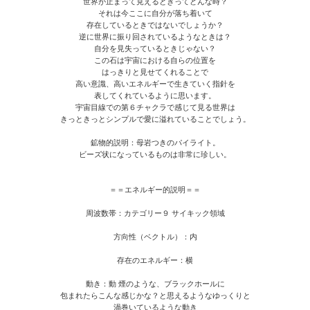
世界が止まって見えるときってどんな時？
それは今ここに自分が落ち着いて
存在しているときではないでしょうか？
逆に世界に振り回されているようなときは？
自分を見失っているときじゃない？
この石は宇宙における自らの位置を
はっきりと見せてくれることで
高い意識、高いエネルギーで生きていく指針を
表してくれているように思います。
宇宙目線での第６チャクラで感じて見る世界は
きっときっとシンプルで愛に溢れていることでしょう。
鉱物的説明：母岩つきのパイライト。
ビーズ状になっているものは非常に珍しい。
＝＝エネルギー的説明＝＝
周波数帯：カテゴリー９ サイキック領域
方向性（ベクトル）：内
存在のエネルギー：横
動き：動 煙のような、ブラックホールに
包まれたらこんな感じかな？と思えるようなゆっくりと
渦巻いているような動き