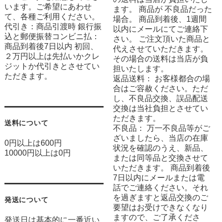
います。ご希望にあわせ
ます。 商品が 不良品だった
て、各種ご利用ください。
場合。 商品到着後、1週間
代引き：商品引渡時 銀行振
以内にメールにてご連絡下
込と郵便振替コンビニ払：
さい。 ご注文頂いた商品と
商品到着後7日以内 初回、
代えさせていただきます。
２万円以上は先払いかクレ
その場合の送料は当店が負
ジットか代引きとさせてい
担いたします。
ただきます。
返品送料： お客様都合の場
合はご容赦ください。ただ
し、不良品交換、誤品配送
交換は当社負担とさせてい
ただきます。
送料について
不良品： 万一不良品等がご
ざいましたら、当店の在庫
0円以上は600円
状況を確認のうえ、新品、
10000円以上は0円
または同等品と交換させて
いただきます。 商品到着後
7日以内にメールまたは電
話でご連絡ください。それ
を過ぎますと返品交換のご
発送について
要望はお受けできなくなり
ますので、ご了承くださ
発送日は基本的に一番近い