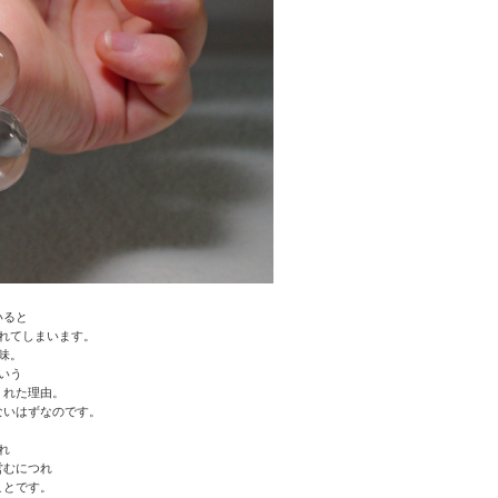
いると
れてしまいます。
味。
いう
くれた理由。
ないはずなのです。
れ
営むにつれ
ことです。