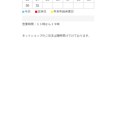
30
31
■
■
■
今日
定休日
年末年始休業日
営業時間：１１時から１９時
ネットショップのご注文は随時受けてけております。