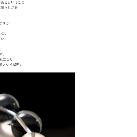
であるということ
素晴らしさを
ますが
えない
遣い。
に
す。
れになり
るという状態も