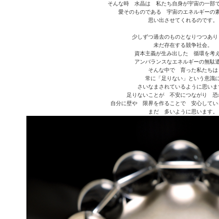
そんな時 水晶は 私たち自身が宇宙の一部
愛そのものである 宇宙のエネルギーの
思い出させてくれるのです。
少しずつ過去のものとなりつつあり
未だ存在する競争社会。
資本主義が生み出した 循環を考
アンバランスなエネルギーの無駄
そんな中で 育った私たちは
常に「足りない」という意識
さいなまされているように思いま
足りないことが 不安につながり 恐
自分に壁や 限界を作ることで 安心してい
まだ 多いように思います。