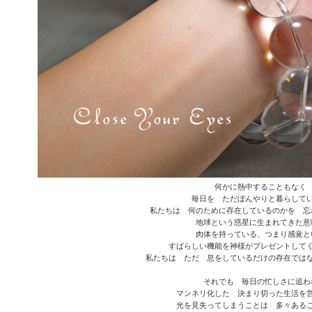
何かに熱中することもなく
毎日を ただぼんやりと暮らして
私たちは 何のために存在しているのかを 忘
地球という惑星に生まれてきた意
肉体を持っている、つまり感覚と
すばらしい機能を神様がプレゼントして
私たちは ただ 息をしているだけの存在では
それでも 毎日の忙しさに追わ
マンネリ化した 決まり切った生活を
光を見失ってしまうことは 多々ある