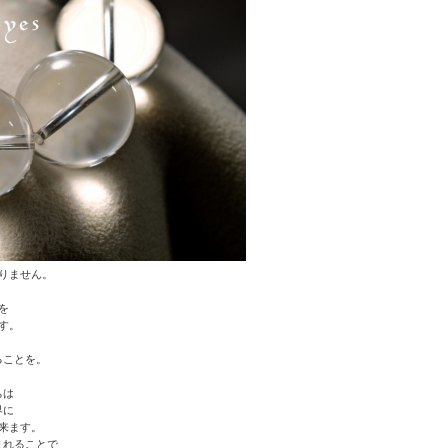
りません。
を
す。
ることを。
ちは
界に
来ます。
まれることで