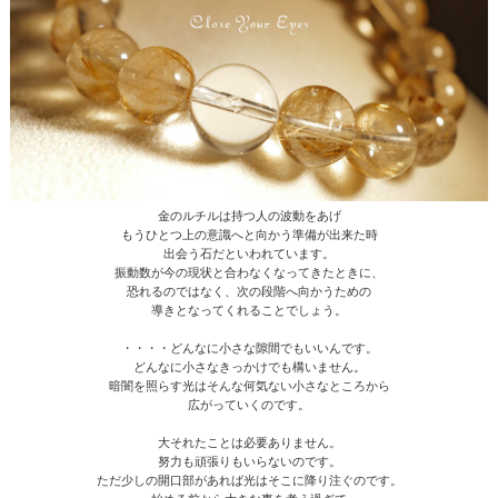
金のルチルは持つ人の波動をあげ
もうひとつ上の意識へと向かう準備が出来た時
出会う石だといわれています。
振動数が今の現状と合わなくなってきたときに、
恐れるのではなく、次の段階へ向かうための
導きとなってくれることでしょう。
・・・・どんなに小さな隙間でもいいんです。
どんなに小さなきっかけでも構いません。
暗闇を照らす光はそんな何気ない小さなところから
広がっていくのです。
大それたことは必要ありません。
努力も頑張りもいらないのです。
ただ少しの開口部があれば光はそこに降り注ぐのです。