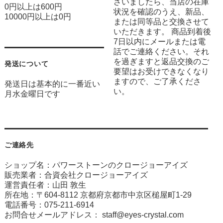
ざいましたら、当店の在庫
0円以上は600円
状況を確認のうえ、新品、
10000円以上は0円
または同等品と交換させて
いただきます。 商品到着後
7日以内にメールまたは電
話でご連絡ください。それ
を過ぎますと返品交換のご
発送について
要望はお受けできなくなり
ますので、ご了承くださ
発送日は基本的に一番近い
い。
月水金曜日です
ご連絡先
ショップ名：パワーストーンのクロージョーアイズ
販売業者：合資会社クロージョーアイズ
運営責任者：山田 敦生
所在地：〒604-8112 京都府京都市中京区槌屋町1-29
電話番号：075-211-6914
お問合せメールアドレス：
staff@eyes-crystal.com