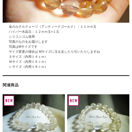
金のルチルクォーツ（アンティークゴールド）：１１ｍｍ玉
ハイパー水晶
玉：１２ｍｍ玉×１玉
シリコンゴム使用
写真のものをお届けします
写真はMサイズです
サイズ変更の場合は Mサイズに玉を足したり引いたりしますね
Ｓサイズ（内周１４ｃｍ）
Ｍサイズ（内周１６ｃｍ）
Ｌサイズ（内周１８ｃｍ）
関連商品