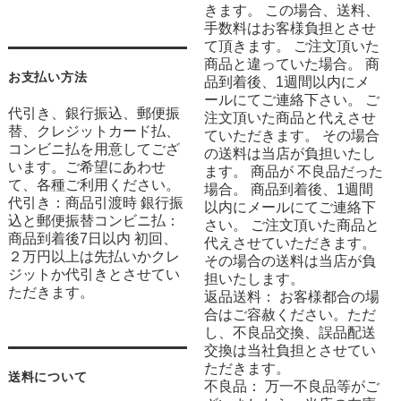
きます。 この場合、送料、
手数料はお客様負担とさせ
て頂きます。 ご注文頂いた
商品と違っていた場合。 商
お支払い方法
品到着後、1週間以内にメ
ールにてご連絡下さい。 ご
代引き、銀行振込、郵便振
注文頂いた商品と代えさせ
替、クレジットカード払、
ていただきます。 その場合
コンビニ払を用意してござ
の送料は当店が負担いたし
います。ご希望にあわせ
ます。 商品が 不良品だった
て、各種ご利用ください。
場合。 商品到着後、1週間
代引き：商品引渡時 銀行振
以内にメールにてご連絡下
込と郵便振替コンビニ払：
さい。 ご注文頂いた商品と
商品到着後7日以内 初回、
代えさせていただきます。
２万円以上は先払いかクレ
その場合の送料は当店が負
ジットか代引きとさせてい
担いたします。
ただきます。
返品送料： お客様都合の場
合はご容赦ください。ただ
し、不良品交換、誤品配送
交換は当社負担とさせてい
ただきます。
送料について
不良品： 万一不良品等がご