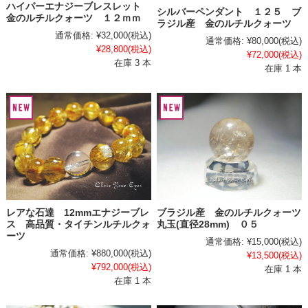
ハイパーエナジーブレスレット
シルバーペンダント １２５ ブ
金のルチルクォーツ １２ｍｍ
ラジル産 金のルチルクォーツ
通常価格:
¥32,000
(税込)
通常価格:
¥80,000
(税込)
¥28,800
(税込)
¥72,000
(税込)
在庫 3 本
在庫 1 本
ブラジル産 金のルチルクォーツ
レアな石達 12mmエナジーブレ
丸玉(直径28mm) ０５
ス 高品質・タイチンルチルクォ
ーツ
通常価格:
¥15,000
(税込)
通常価格:
¥880,000
(税込)
¥13,500
(税込)
¥792,000
(税込)
在庫 1 本
在庫 1 本