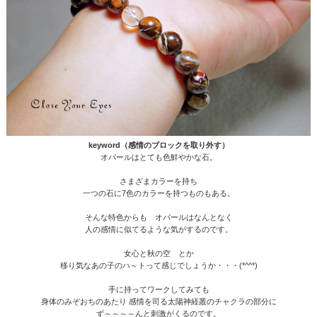
keyword（感情のブロックを取り外す）
オパールはとても色鮮やかな石。
さまざまカラーを持ち
一つの石に7色のカラーを持つものもある。
そんな特色からも オパールはなんとなく
人の感情に似てるような気がするのです。
女心と秋の空 とか
移り気なあの子のハ～トって感じでしょうか・・・(*^^*)
手に持ってワークしてみても
身体のみぞおちのあたり 感情を司る太陽神経叢のチャクラの部分に
ず～～～～んと刺激がくるのです。