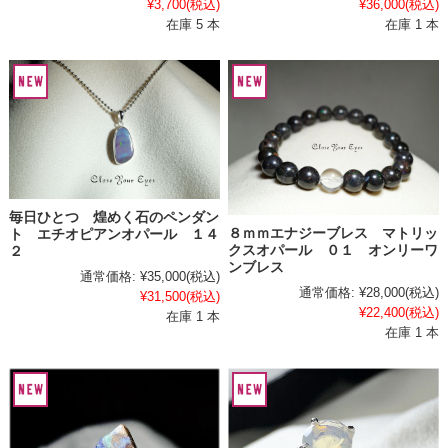
¥3,700
(税込)
¥36,000
(税込)
在庫 5 本
在庫 1 本
毎日ひとつ 煌めく石のペンダン
８ｍｍエナジーブレス マトリッ
ト エチオピアンオパール １４
クスオパール ０１ オンリーワ
２
ンブレス
通常価格:
¥35,000
(税込)
通常価格:
¥28,000
(税込)
¥31,500
(税込)
¥22,400
(税込)
在庫 1 本
在庫 1 本