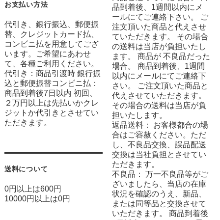
お支払い方法
品到着後、1週間以内にメ
ールにてご連絡下さい。 ご
代引き、銀行振込、郵便振
注文頂いた商品と代えさせ
替、クレジットカード払、
ていただきます。 その場合
コンビニ払を用意してござ
の送料は当店が負担いたし
います。ご希望にあわせ
ます。 商品が 不良品だった
て、各種ご利用ください。
場合。 商品到着後、1週間
代引き：商品引渡時 銀行振
以内にメールにてご連絡下
込と郵便振替コンビニ払：
さい。 ご注文頂いた商品と
商品到着後7日以内 初回、
代えさせていただきます。
２万円以上は先払いかクレ
その場合の送料は当店が負
ジットか代引きとさせてい
担いたします。
ただきます。
返品送料： お客様都合の場
合はご容赦ください。ただ
し、不良品交換、誤品配送
交換は当社負担とさせてい
ただきます。
送料について
不良品： 万一不良品等がご
ざいましたら、当店の在庫
0円以上は600円
状況を確認のうえ、新品、
10000円以上は0円
または同等品と交換させて
いただきます。 商品到着後