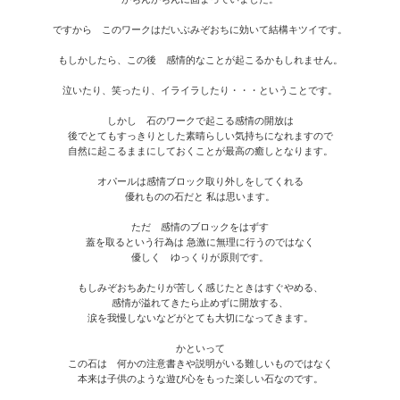
ですから このワークはだいぶみぞおちに効いて結構キツイです。
もしかしたら、この後 感情的なことが起こるかもしれません。
泣いたり、笑ったり、イライラしたり・・・ということです。
しかし 石のワークで起こる感情の開放は
後でとてもすっきりとした素晴らしい気持ちになれますので
自然に起こるままにしておくことが最高の癒しとなります。
オパールは感情ブロック取り外しをしてくれる
優れものの石だと 私は思います。
ただ 感情のブロックをはずす
蓋を取るという行為は 急激に無理に行うのではなく
優しく ゆっくりが原則です。
もしみぞおちあたりが苦しく感じたときはすぐやめる、
感情が溢れてきたら止めずに開放する、
涙を我慢しないなどがとても大切になってきます。
かといって
この石は 何かの注意書きや説明がいる難しいものではなく
本来は子供のような遊び心をもった楽しい石なのです。