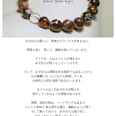
みぞおちが堅いと、身体がリラックス出来ません。
呼吸も浅く、肩こり 腰痛を招いてしまいます。
そうです、人はストレスが溜まると
みぞおちが堅くなっていくのです。
そして、みぞおちは感情を司る場所でもあることから
心が憂鬱になったりなども関係してくる、
心身共に大切な場所であるといえます。
オパールはこのみぞおちの堅さを
溶かしてくれるような感覚があります。
実際、現在の私は、ハードワークなあまり
ストレス気味で 肩も背中も腰も、鋼鉄のように堅く
そして触ってみたら みぞおちも負けずに
かちんかちんに固まっていました。