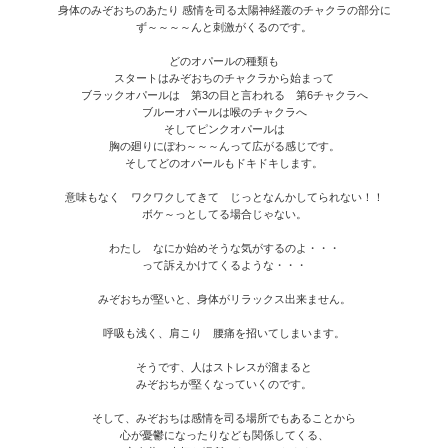
身体のみぞおちのあたり 感情を司る太陽神経叢のチャクラの部分に
ず～～～～んと刺激がくるのです。
どのオパールの種類も
スタートはみぞおちのチャクラから始まって
ブラックオパールは 第3の目と言われる 第6チャクラへ
ブルーオパールは喉のチャクラへ
そしてピンクオパールは
胸の廻りにぽわ～～～んって広がる感じです。
そしてどのオパールもドキドキします。
意味もなく ワクワクしてきて じっとなんかしてられない！！
ボケ～っとしてる場合じゃない。
わたし なにか始めそうな気がするのよ・・・
って訴えかけてくるような・・・
みぞおちが堅いと、身体がリラックス出来ません。
呼吸も浅く、肩こり 腰痛を招いてしまいます。
そうです、人はストレスが溜まると
みぞおちが堅くなっていくのです。
そして、みぞおちは感情を司る場所でもあることから
心が憂鬱になったりなども関係してくる、