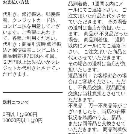
お支払い方法
品到着後、1週間以内にメ
ールにてご連絡下さい。 ご
代引き、銀行振込、郵便振
注文頂いた商品と代えさせ
替、クレジットカード払、
ていただきます。 その場合
コンビニ払を用意してござ
の送料は当店が負担いたし
います。ご希望にあわせ
ます。 商品が 不良品だった
て、各種ご利用ください。
場合。 商品到着後、1週間
代引き：商品引渡時 銀行振
以内にメールにてご連絡下
込と郵便振替コンビニ払：
さい。 ご注文頂いた商品と
商品到着後7日以内 初回、
代えさせていただきます。
２万円以上は先払いかクレ
その場合の送料は当店が負
ジットか代引きとさせてい
担いたします。
ただきます。
返品送料： お客様都合の場
合はご容赦ください。ただ
し、不良品交換、誤品配送
交換は当社負担とさせてい
ただきます。
送料について
不良品： 万一不良品等がご
ざいましたら、当店の在庫
0円以上は600円
状況を確認のうえ、新品、
10000円以上は0円
または同等品と交換させて
いただきます。 商品到着後