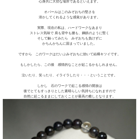
心身共に大切な場所であるといえます。
オパールはこのみぞおちの堅さを
溶かしてくれるような感覚があります。
実際、現在の私は、ハードワークなあまり
ストレス気味で 肩も背中も腰も、鋼鉄のように堅く
そして触ってみたら みぞおちも負けずに
かちんかちんに固まっていました。
ですから このワークはだいぶみぞおちに効いて結構キツイです。
もしかしたら、この後 感情的なことが起こるかもしれません。
泣いたり、笑ったり、イライラしたり・・・ということです。
しかし 石のワークで起こる感情の開放は
後でとてもすっきりとした素晴らしい気持ちになれますので
自然に起こるままにしておくことが最高の癒しとなります。