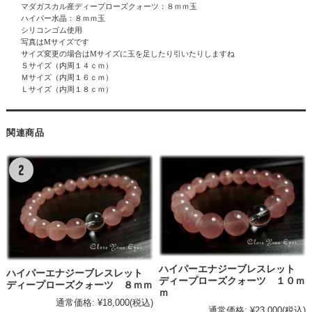
マダガスカル産ディープローズクォーツ：８ｍｍ玉
ハイパー水晶
：８ｍｍ玉
シリコンゴム使用
写真はMサイズです
サイズ変更の場合はMサイズに玉を足したり引いたりしますね
Ｓサイズ（内周１４ｃｍ）
Ｍサイズ（内周１６ｃｍ）
Ｌサイズ（内周１８ｃｍ）
関連商品
ハイパーエナジーブレスレット
ハイパーエナジーブレスレット
ディープローズクォーツ １０ｍ
ディープローズクォーツ ８ｍｍ
ｍ
通常価格:
¥18,000
(税込)
通常価格:
¥23,000
(税込)