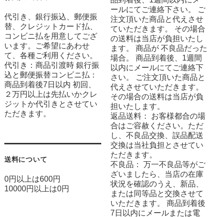
ールにてご連絡下さい。 ご
代引き、銀行振込、郵便振
注文頂いた商品と代えさせ
替、クレジットカード払、
ていただきます。 その場合
コンビニ払を用意してござ
の送料は当店が負担いたし
います。ご希望にあわせ
ます。 商品が 不良品だった
て、各種ご利用ください。
場合。 商品到着後、1週間
代引き：商品引渡時 銀行振
以内にメールにてご連絡下
込と郵便振替コンビニ払：
さい。 ご注文頂いた商品と
商品到着後7日以内 初回、
代えさせていただきます。
２万円以上は先払いかクレ
その場合の送料は当店が負
ジットか代引きとさせてい
担いたします。
ただきます。
返品送料： お客様都合の場
合はご容赦ください。ただ
し、不良品交換、誤品配送
交換は当社負担とさせてい
ただきます。
送料について
不良品： 万一不良品等がご
ざいましたら、当店の在庫
0円以上は600円
状況を確認のうえ、新品、
10000円以上は0円
または同等品と交換させて
いただきます。 商品到着後
7日以内にメールまたは電