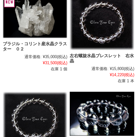
ブラジル・コリント産水晶クラス
ター ０２
左右螺旋水晶ブレスレット 右水
通常価格:
¥35,000
(税込)
晶
¥31,500
(税込)
通常価格:
¥15,800
(税込)
在庫 1 個
¥14,220
(税込)
在庫 1 本