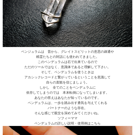
ペンジュラムは 昔から、グレイトスピリットの意思の疎通や
精霊たちとの対話にも使われてきました。
このペンデュラムは石で出来ているので
ただのツールではなく、意識体であると理解して下さい。
そして、ペンデュラムを使うときは
アカシックレコードと繋がっているということを意識して
自らの直観を信じましょう。
しかし 全てのことをペンデュラムに
依存してしまうのでは 本末転倒になってしまいます。
あなたの答えはあなたが知っているのです。
ペンデュラムは、一歩を踏み出す勇気を与えてくれる
パートナーのような存在。
そんな感じで親交を深めてみてくださいね。
ソフィーママ
ペンデュラムの詳しい説明・使用例はこちら