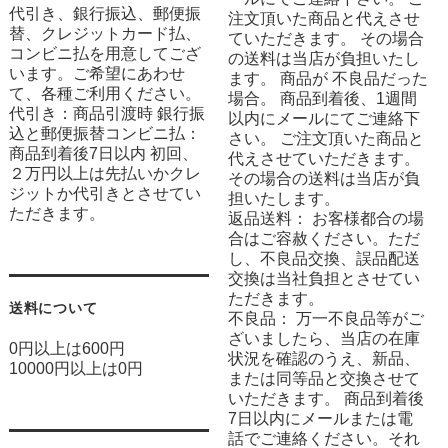
代引き、銀行振込、郵便振
注文頂いた商品と代えさせ
替、クレジットカード払、
ていただきます。 その場合
コンビニ払を用意してござ
の送料は当店が負担いたし
います。ご希望にあわせ
ます。 商品が 不良品だった
て、各種ご利用ください。
場合。 商品到着後、1週間
代引き：商品引渡時 銀行振
以内にメールにてご連絡下
込と郵便振替コンビニ払：
さい。 ご注文頂いた商品と
商品到着後7日以内 初回、
代えさせていただきます。
２万円以上は先払いかクレ
その場合の送料は当店が負
ジットか代引きとさせてい
担いたします。
ただきます。
返品送料： お客様都合の場
合はご容赦ください。ただ
し、不良品交換、誤品配送
交換は当社負担とさせてい
ただきます。
送料について
不良品： 万一不良品等がご
ざいましたら、当店の在庫
0円以上は600円
状況を確認のうえ、新品、
10000円以上は0円
または同等品と交換させて
いただきます。 商品到着後
7日以内にメールまたは電
話でご連絡ください。それ