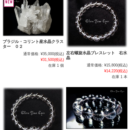
ブラジル・コリント産水晶クラス
ター ０２
左右螺旋水晶ブレスレット 右水
通常価格:
¥35,000
(税込)
晶
¥31,500
(税込)
通常価格:
¥15,800
(税込)
在庫 1 個
¥14,220
(税込)
在庫 1 本