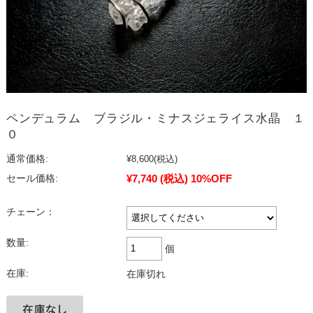
ペンデュラム ブラジル・ミナスジェライス水晶 １
０
通常価格:
¥8,600
(税込)
¥7,740
(税込)
10%OFF
セール価格:
チェーン：
数量:
個
在庫:
在庫切れ