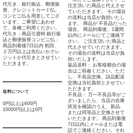
代引き、銀行振込、郵便振
注文頂いた商品と代えさせ
替、クレジットカード払、
ていただきます。 その場合
コンビニ払を用意してござ
の送料は当店が負担いたし
います。ご希望にあわせ
ます。 商品が 不良品だった
て、各種ご利用ください。
場合。 商品到着後、1週間
代引き：商品引渡時 銀行振
以内にメールにてご連絡下
込と郵便振替コンビニ払：
さい。 ご注文頂いた商品と
商品到着後7日以内 初回、
代えさせていただきます。
２万円以上は先払いかクレ
その場合の送料は当店が負
ジットか代引きとさせてい
担いたします。
ただきます。
返品送料： お客様都合の場
合はご容赦ください。ただ
し、不良品交換、誤品配送
交換は当社負担とさせてい
ただきます。
送料について
不良品： 万一不良品等がご
ざいましたら、当店の在庫
0円以上は600円
状況を確認のうえ、新品、
10000円以上は0円
または同等品と交換させて
いただきます。 商品到着後
7日以内にメールまたは電
話でご連絡ください。それ