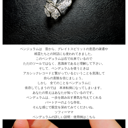
ペンジュラムは 昔から、グレイトスピリットの意思の疎通や
精霊たちとの対話にも使われてきました。
このペンデュラムは石で出来ているので
ただのツールではなく、意識体であると理解して下さい。
そして、ペンデュラムを使うときは
アカシックレコードと繋がっているということを意識して
自らの直観を信じましょう。
しかし 全てのことをペンデュラムに
依存してしまうのでは 本末転倒になってしまいます。
あなたの答えはあなたが知っているのです。
ペンデュラムは、一歩を踏み出す勇気を与えてくれる
パートナーのような存在。
そんな感じで親交を深めてみてくださいね。
ソフィーママ
ペンデュラムの詳しい説明・使用例はこちら