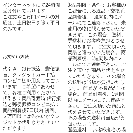
インターネットにて24時間
返品期限・条件： お客様の
受け付けております。
ご都合による返品・交換 商
ご注文やご質問メールの対
品到着後、1週間以内にメ
応は、土日祝日を除く平日
ールにてご連絡下さい。 未
のみです。
使用の物に限らせていただ
きます。 この場合、送料、
手数料はお客様負担とさせ
て頂きます。 ご注文頂いた
商品と違っていた場合。 商
お支払い方法
品到着後、1週間以内にメ
ールにてご連絡下さい。 ご
代引き、銀行振込、郵便振
注文頂いた商品と代えさせ
替、クレジットカード払、
ていただきます。 その場合
コンビニ払を用意してござ
の送料は当店が負担いたし
います。ご希望にあわせ
ます。 商品が 不良品だった
て、各種ご利用ください。
場合。 商品到着後、1週間
代引き：商品引渡時 銀行振
以内にメールにてご連絡下
込と郵便振替コンビニ払：
さい。 ご注文頂いた商品と
商品到着後7日以内 初回、
代えさせていただきます。
２万円以上は先払いかクレ
その場合の送料は当店が負
ジットか代引きとさせてい
担いたします。
ただきます。
返品送料： お客様都合の場