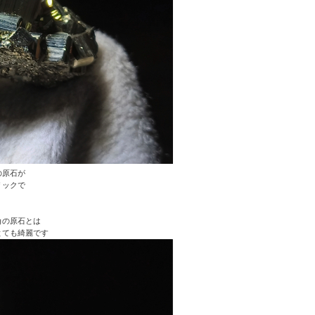
の原石が
リックで
角の原石とは
とても綺麗です