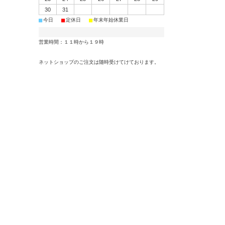
30
31
■
■
■
今日
定休日
年末年始休業日
営業時間：１１時から１９時
ネットショップのご注文は随時受けてけております。