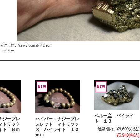
ズ：約5.7cm×2.5cm 高さ1.9cm
国 ペルー
ペルー産 パイライ
ナジーブレ
ハイパーエナジーブレ
ト １３
マトリック
スレット マトリック
通常価格:
¥6,600
(税込)
イト ８ｍ
ス・パイライト １０
ｍｍ
¥5,940
(税込)