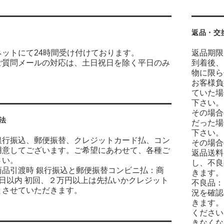
返品・交
ネットにて24時間受け付けております。
返品期限
ご質問メールの対応は、土日祝日を除く平日のみ
到着後、
物に限ら
お客様負
ていた場
下さい。
その場合
法
だった場
下さい。
銀行振込、郵便振替、クレジットカード払、コン
その場合
用意してございます。ご希望にあわせて、各種ご
返品送料
さい。
し、不良
商品引渡時 銀行振込と郵便振替コンビニ払：商
きます。
7日以内 初回、２万円以上は先払いかクレジット
不良品：
とさせていただきます。
況を確認
きます。
ください
きなくな