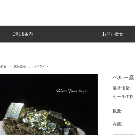
ご利用案内
お問い合せ
・鉱石
鉱物原石
パイライト
ペルー産
通常価格:
セール価格:
数量:
在庫: