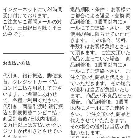
インターネットにて24時間
返品期限・条件： お客様の
受け付けております。
ご都合による返品・交換 商
ご注文やご質問メールの対
品到着後、1週間以内にメ
応は、土日祝日を除く平日
ールにてご連絡下さい。 未
のみです。
使用の物に限らせていただ
きます。 この場合、送料、
手数料はお客様負担とさせ
て頂きます。 ご注文頂いた
商品と違っていた場合。 商
お支払い方法
品到着後、1週間以内にメ
ールにてご連絡下さい。 ご
代引き、銀行振込、郵便振
注文頂いた商品と代えさせ
替、クレジットカード払、
ていただきます。 その場合
コンビニ払を用意してござ
の送料は当店が負担いたし
います。ご希望にあわせ
ます。 商品が 不良品だった
て、各種ご利用ください。
場合。 商品到着後、1週間
代引き：商品引渡時 銀行振
以内にメールにてご連絡下
込と郵便振替コンビニ払：
さい。 ご注文頂いた商品と
商品到着後7日以内 初回、
代えさせていただきます。
２万円以上は先払いかクレ
その場合の送料は当店が負
ジットか代引きとさせてい
担いたします。
ただきます。