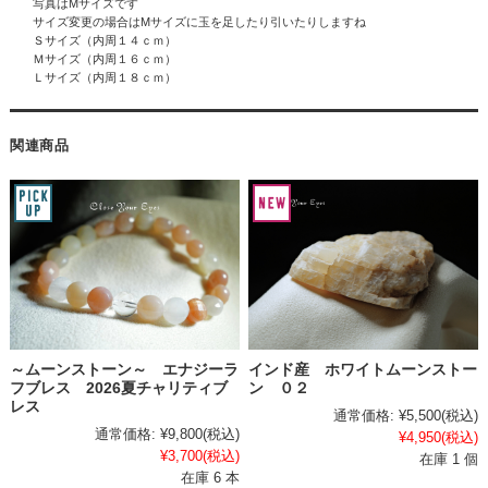
写真はMサイズです
サイズ変更の場合はMサイズに玉を足したり引いたりしますね
Ｓサイズ（内周１４ｃｍ）
Ｍサイズ（内周１６ｃｍ）
Ｌサイズ（内周１８ｃｍ）
関連商品
～ムーンストーン～ エナジーラ
インド産 ホワイトムーンストー
フブレス 2026夏チャリティブ
ン ０２
レス
通常価格:
¥5,500
(税込)
通常価格:
¥9,800
(税込)
¥4,950
(税込)
¥3,700
(税込)
在庫 1 個
在庫 6 本