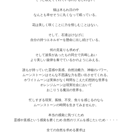
猫は木もれ日の中
なんとも幸せそうに丸くなって眠っている。
花は美しく咲くことに力を惜しむことはない。
そして、石達はけなげに
自分の持つエネルギーを懸命に出し続けている。
何の見返りも求めず、
そして波長があったもの同士で共鳴しあい
より美しい旋律を奏でているかのようにみえる。
誰もが持っていた霊感や直感、自然治癒力、神秘のパワー。
ムーンストーンはそんな不思議な力を思い出させてくれる。
ホワイトムーンは実体がなく時間をこえた幻想的な世界を
オレンジムーンは現実社会において
おこりうる魔法の世界を。
忙しすぎる現実、孤独、不安、焦りを感じるのなら
ムーンストーンの時間を生きてみませんか。
本当の感覚に気づくため
霊感や直感という感覚を磨くため 自然のリズムを感じたいため・・・・
全ての自然を求める要求は