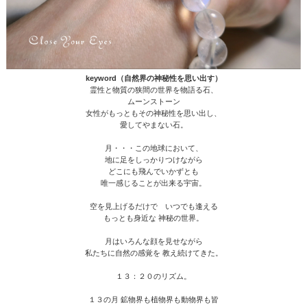
keyword（自然界の神秘性を思い出す）
霊性と物質の狭間の世界を物語る石、
ムーンストーン
女性がもっともその神秘性を思い出し、
愛してやまない石。
月・・・この地球において、
地に足をしっかりつけながら
どこにも飛んでいかずとも
唯一感じることが出来る宇宙。
空を見上げるだけで いつでも逢える
もっとも身近な 神秘の世界。
月はいろんな顔を見せながら
私たちに自然の感覚を 教え続けてきた。
１３：２０のリズム。
１３の月 鉱物界も植物界も動物界も皆