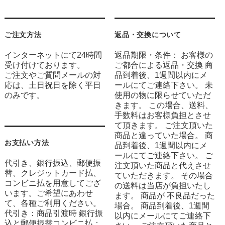
ご注文方法
返品・交換について
インターネットにて24時間
返品期限・条件： お客様の
受け付けております。
ご都合による返品・交換 商
ご注文やご質問メールの対
品到着後、1週間以内にメ
応は、土日祝日を除く平日
ールにてご連絡下さい。 未
のみです。
使用の物に限らせていただ
きます。 この場合、送料、
手数料はお客様負担とさせ
て頂きます。 ご注文頂いた
商品と違っていた場合。 商
お支払い方法
品到着後、1週間以内にメ
ールにてご連絡下さい。 ご
代引き、銀行振込、郵便振
注文頂いた商品と代えさせ
替、クレジットカード払、
ていただきます。 その場合
コンビニ払を用意してござ
の送料は当店が負担いたし
います。ご希望にあわせ
ます。 商品が 不良品だった
て、各種ご利用ください。
場合。 商品到着後、1週間
代引き：商品引渡時 銀行振
以内にメールにてご連絡下
込と郵便振替コンビニ払：