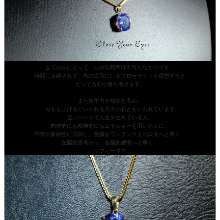
全ての人にとって 自由な時間は不可欠なものです。
時間に束縛されず、光の次元にいるフローライトと瞑想すると
とっても心が落ち着きます。
また集中力や知性を高め、
ＩＱをも上げるといわれる天才の石ともいわれています。
速いペースで人生を生きている人、
肉体的にも精神的にもエネルギーを用いる人に。
宇宙の多面性に同調し、意識をワンランク上の次元へと導く。
左脳的思考から 右脳的感情へと導く。
ソフィーママ