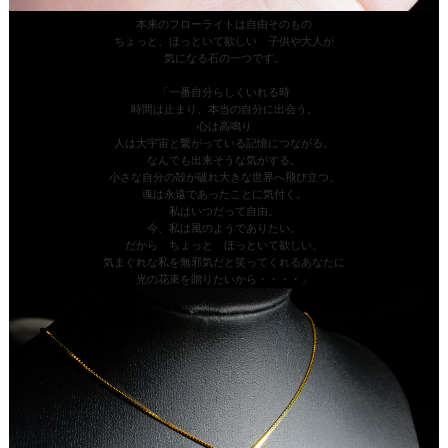
本来のフローライトは自由そのもの
ちょっと、ほっといて欲しい 子供や大人が
気になる石の一つです。
「一番自分らしくいれる時
時間は止まり、本当の自分に出会う。
心は高鳴り
人は大宇宙と繋がっている記憶につながる。
なんでも出来そうな気がする。
小さな自分の殻が破れ大きな世界へ飛び立つ。
魂は永遠であったことに気付く。
私はいつだって自由。
今、私は風のようでありたい。
だから ちょっと ほっといて欲しい。
気まぐれな私を無邪気だと笑ってくれるあなたに
光の花束を贈りたいから・・・・」