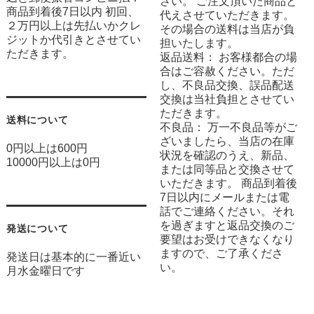
さい。 ご注文頂いた商品と
商品到着後7日以内 初回、
代えさせていただきます。
２万円以上は先払いかクレ
その場合の送料は当店が負
ジットか代引きとさせてい
担いたします。
ただきます。
返品送料： お客様都合の場
合はご容赦ください。ただ
し、不良品交換、誤品配送
交換は当社負担とさせてい
ただきます。
送料について
不良品： 万一不良品等がご
ざいましたら、当店の在庫
0円以上は600円
状況を確認のうえ、新品、
10000円以上は0円
または同等品と交換させて
いただきます。 商品到着後
7日以内にメールまたは電
話でご連絡ください。それ
を過ぎますと返品交換のご
発送について
要望はお受けできなくなり
ますので、ご了承くださ
発送日は基本的に一番近い
い。
月水金曜日です