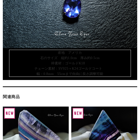
産地 アメリカ
石のサイズ 縦約1.0cm 厚み約0.5cm
枠素材：ゴールドK18
チェーン素材：SV925＋K24ゴールドコート
幅：0.8mm 55cmまで自由に長さ調整可能
関連商品