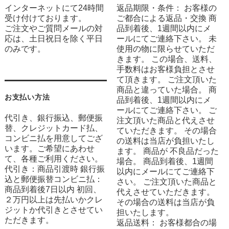
インターネットにて24時間
返品期限・条件： お客様の
受け付けております。
ご都合による返品・交換 商
ご注文やご質問メールの対
品到着後、1週間以内にメ
応は、土日祝日を除く平日
ールにてご連絡下さい。 未
のみです。
使用の物に限らせていただ
きます。 この場合、送料、
手数料はお客様負担とさせ
て頂きます。 ご注文頂いた
商品と違っていた場合。 商
お支払い方法
品到着後、1週間以内にメ
ールにてご連絡下さい。 ご
代引き、銀行振込、郵便振
注文頂いた商品と代えさせ
替、クレジットカード払、
ていただきます。 その場合
コンビニ払を用意してござ
の送料は当店が負担いたし
います。ご希望にあわせ
ます。 商品が 不良品だった
て、各種ご利用ください。
場合。 商品到着後、1週間
代引き：商品引渡時 銀行振
以内にメールにてご連絡下
込と郵便振替コンビニ払：
さい。 ご注文頂いた商品と
商品到着後7日以内 初回、
代えさせていただきます。
２万円以上は先払いかクレ
その場合の送料は当店が負
ジットか代引きとさせてい
担いたします。
ただきます。
返品送料： お客様都合の場