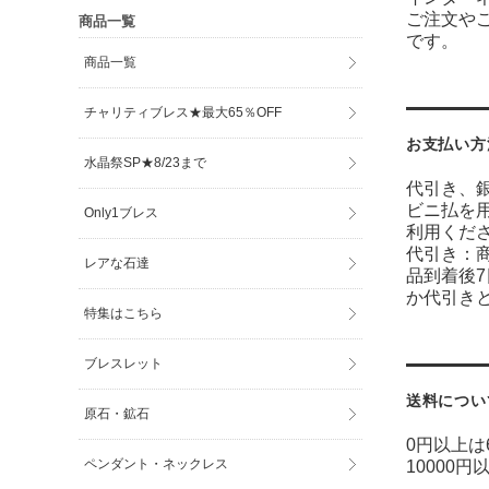
ご注文や
商品一覧
です。
商品一覧
チャリティブレス★最大65％OFF
お支払い方
水晶祭SP★8/23まで
代引き、
ビニ払を
Only1ブレス
利用くだ
代引き：
レアな石達
品到着後
か代引き
特集はこちら
ブレスレット
送料につい
原石・鉱石
0円以上は
ペンダント・ネックレス
10000円