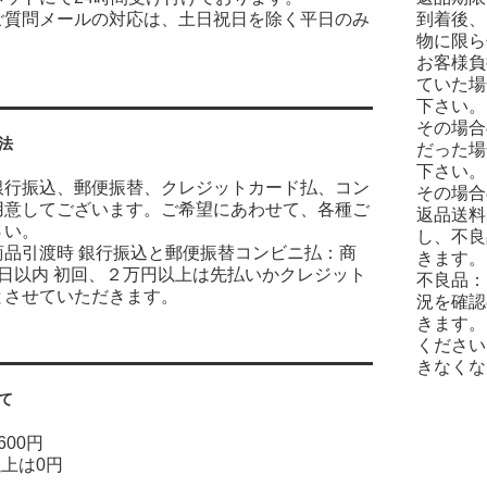
ご質問メールの対応は、土日祝日を除く平日のみ
到着後、
物に限ら
お客様負
ていた場
下さい。
その場合
法
だった場
下さい。
銀行振込、郵便振替、クレジットカード払、コン
その場合
用意してございます。ご希望にあわせて、各種ご
返品送料
さい。
し、不良
商品引渡時 銀行振込と郵便振替コンビニ払：商
きます。
7日以内 初回、２万円以上は先払いかクレジット
不良品：
とさせていただきます。
況を確認
きます。
ください
きなくな
て
600円
以上は0円